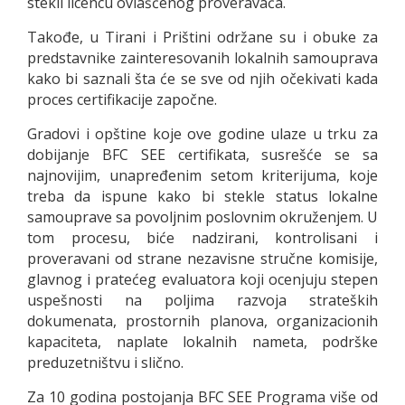
stekli licencu ovlašćenog proveravača.
Takođe, u Tirani i Prištini održane su i obuke za
predstavnike zainteresovanih lokalnih samouprava
kako bi saznali šta će se sve od njih očekivati kada
proces certifikacije započne.
Gradovi i opštine koje ove godine ulaze u trku za
dobijanje BFC SEE certifikata, susrešće se sa
najnovijim, unapređenim setom kriterijuma, koje
treba da ispune kako bi stekle status lokalne
samouprave sa povoljnim poslovnim okruženjem. U
tom procesu, biće nadzirani, kontrolisani i
proveravani od strane nezavisne stručne komisije,
glavnog i pratećeg evaluatora koji ocenjuju stepen
uspešnosti na poljima razvoja strateških
dokumenata, prostornih planova, organizacionih
kapaciteta, naplate lokalnih nameta, podrške
preduzetništvu i slično.
Za 10 godina postojanja BFC SEE Programa više od