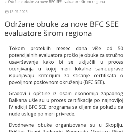
Održane obuke za nove BFC SEE evaluatore širom regiona
13.07.2023
Održane obuke za nove BFC SEE
evaluatore širom regiona
Tokom proteklih mesec dana više od 50
potencijalnih evaluatora prošlo je obuke za stručno
usavršavanje kako bi se uključili u proces
ocenjivanja u kojoj meri lokalne samouprave
ispunjavaju kriterijum za sticanje certifikata o
povoljnom poslovnom okruženju (BFC SEE).
Gradovi i opštine iz osam ekonomija zapadnog
Balkana ušle su u proces certifikacije po najnovijoj
IV ediciji BFC SEE programa sa ciljem da pokažu da
nude usluge po meri privrede.
Dvodnevne obuke organizovane su u Skoplju,
Prištini, Tirani, Podgorici, Beogradu, Mostaru, Rijeci