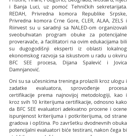
i Banja Luci, uz pomoć Tehničkih sekretarijata.
REDAH, Privredna komora Republike Srpske,
Privredna komora Crne Gore, CLER, ALAA, ZELS i
Riinvest su u saradnji sa NALED-om organizovali
sveobuhvatan program obuke za potencijalne
proveravače, a facilitatori na ovim edukacijama bili
su dugogodišnji eksperti iz oblasti lokalnog
ekonomskog razvoja sa iskustvom u radu u okviru
BFC SEE procesa, Dijana Spalević i Jovica
Damnjanović.
Oni su sa učesnicima treninga prolazili kroz ulogu i
zadatke evaluatora, sprovođenje procesa
certifikacije prema najnovijoj metodologiji, kao i
kroz svih 10 kriterijuma certifikacije, odnosno kako
da BFC SEE evaluatori adekvatno procene i ocene
ispunjenost kriterijuma i potkriterijuma, od strane
gradova i opština. Po završetku dvodnevnih obuka
potencijalni evaluatori biće testirani, nakon čega bi