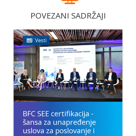
POVEZANI SADRŽAJI
Vesti
BFC SEE certifikacija -
šansa za unapređenje
uslova za poslovanje i