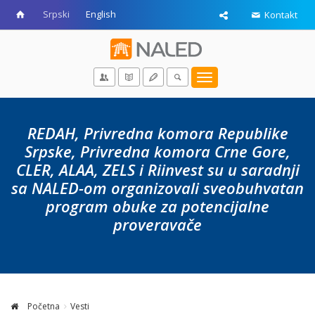
Srpski
English
Kontakt
Toggle
navigation
REDAH, Privredna komora Republike
Srpske, Privredna komora Crne Gore,
CLER, ALAA, ZELS i Riinvest su u saradnji
sa NALED-om organizovali sveobuhvatan
program obuke za potencijalne
proveravače
Početna
Vesti