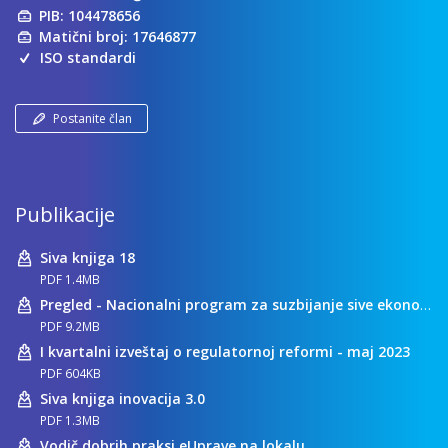
PIB: 104478656
Matični broj: 17646877
ISO standardi
Postanite član
Publikacije
Siva knjiga 18
PDF 1.4MB
Pregled - Nacionalni program za suzbijanje sive ekonomije
PDF 9.2MB
I kvartalni izveštaj o regulatornoj reformi - maj 2023
PDF 604KB
Siva knjiga inovacija 3.0
PDF 1.3MB
Vodič dobrih praksi eUprave na lokalu