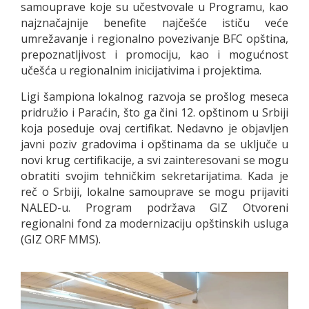
samouprave koje su učestvovale u Programu, kao
najznačajnije benefite najčešće ističu veće
umrežavanje i regionalno povezivanje BFC opština,
prepoznatljivost i promociju, kao i mogućnost
učešća u regionalnim inicijativima i projektima.
Ligi šampiona lokalnog razvoja se prošlog meseca
pridružio i Paraćin, što ga čini 12. opštinom u Srbiji
koja poseduje ovaj certifikat. Nedavno je objavljen
javni poziv gradovima i opštinama da se uključe u
novi krug certifikacije, a svi zainteresovani se mogu
obratiti svojim tehničkim sekretarijatima. Kada je
reč o Srbiji, lokalne samouprave se mogu prijaviti
NALED-u. Program podržava GIZ Otvoreni
regionalni fond za modernizaciju opštinskih usluga
(GIZ ORF MMS).