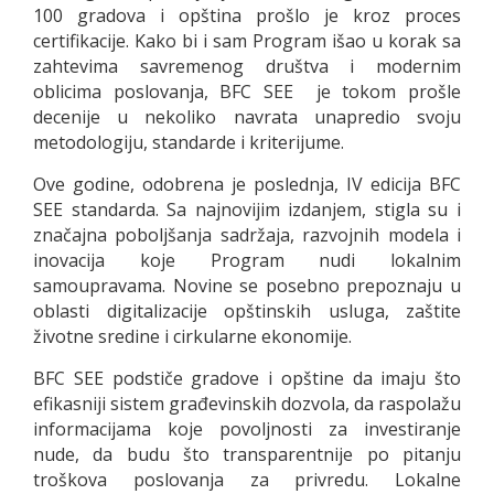
100 gradova i opština prošlo je kroz proces
certifikacije. Kako bi i sam Program išao u korak sa
zahtevima savremenog društva i modernim
oblicima poslovanja, BFC SEE je tokom prošle
decenije u nekoliko navrata unapredio svoju
metodologiju, standarde i kriterijume.
Ove godine, odobrena je poslednja, IV edicija BFC
SEE standarda. Sa najnovijim izdanjem, stigla su i
značajna poboljšanja sadržaja, razvojnih modela i
inovacija koje Program nudi lokalnim
samoupravama. Novine se posebno prepoznaju u
oblasti digitalizacije opštinskih usluga, zaštite
životne sredine i cirkularne ekonomije.
BFC SEE podstiče gradove i opštine da imaju što
efikasniji sistem građevinskih dozvola, da raspolažu
informacijama koje povoljnosti za investiranje
nude, da budu što transparentnije po pitanju
troškova poslovanja za privredu. Lokalne