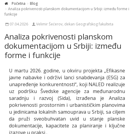
Početna
Blog
Analiza pokrivenosti planskom dokumentacijom u Srbiji: između forme i
funkcije
07.04.2026
Velimir Šećerov, dekan Geografskog fakulteta
Analiza pokrivenosti planskom
dokumentacijom u Srbiji: između
forme i funkcije
U martu 2026. godine, u okviru projekta „Efikasne
javne nabavke i održivi lanci snabdevanja (ESG) za
unapređenje konkurentnosti“, koji NALED realizuje
uz podršku Švedske agencije za međunarodnu
saradnju i razvoj (Sida), izrađena je Analiza
pokrivenosti prostornim i urbanističkim planovima
u jedinicama lokalnih samouprava u Srbiji, sa ciljem
da pruži sveobuhvatan uvid u stanje planske
dokumentacije, kapacitete za planiranje i ključne
izazove u praksi .