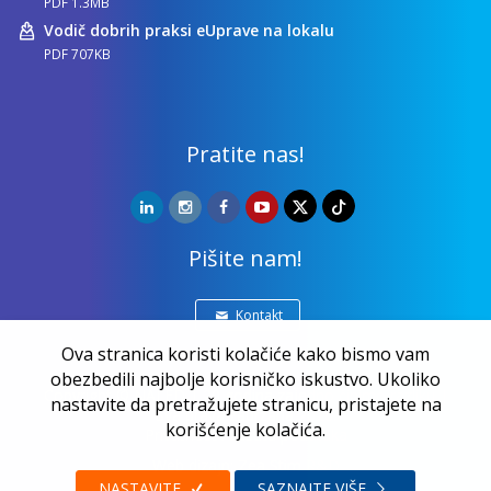
PDF 1.3MB
Vodič dobrih praksi eUprave na lokalu
PDF 707KB
Pratite nas!
Pišite nam!
Kontakt
Ova stranica koristi kolačiće kako bismo vam
obezbedili najbolje korisničko iskustvo. Ukoliko
Copyright ©
NALED
| 20 godina zajedno činimo razliku |
nastavite da pretražujete stranicu, pristajete na
Sva prava zadržana 2026.
korišćenje kolačića.
Privatnost i zaštita podataka
Web dizajn:
Zea Stim R&D
NASTAVITE
SAZNAJTE VIŠE