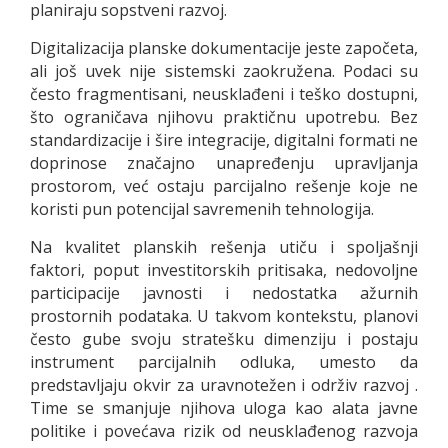
planiraju sopstveni razvoj.
Digitalizacija planske dokumentacije jeste započeta,
ali još uvek nije sistemski zaokružena. Podaci su
često fragmentisani, neusklađeni i teško dostupni,
što ograničava njihovu praktičnu upotrebu. Bez
standardizacije i šire integracije, digitalni formati ne
doprinose značajno unapređenju upravljanja
prostorom, već ostaju parcijalno rešenje koje ne
koristi pun potencijal savremenih tehnologija.
Na kvalitet planskih rešenja utiču i spoljašnji
faktori, poput investitorskih pritisaka, nedovoljne
participacije javnosti i nedostatka ažurnih
prostornih podataka. U takvom kontekstu, planovi
često gube svoju stratešku dimenziju i postaju
instrument parcijalnih odluka, umesto da
predstavljaju okvir za uravnotežen i održiv razvoj .
Time se smanjuje njihova uloga kao alata javne
politike i povećava rizik od neusklađenog razvoja