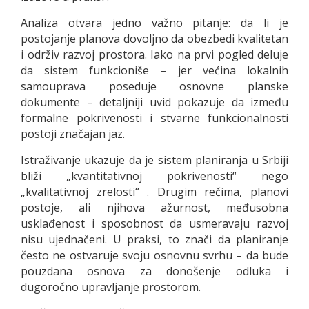
Analiza otvara jedno važno pitanje: da li je
postojanje planova dovoljno da obezbedi kvalitetan
i održiv razvoj prostora. Iako na prvi pogled deluje
da sistem funkcioniše – jer većina lokalnih
samouprava poseduje osnovne planske
dokumente – detaljniji uvid pokazuje da između
formalne pokrivenosti i stvarne funkcionalnosti
postoji značajan jaz.
Istraživanje ukazuje da je sistem planiranja u Srbiji
bliži „kvantitativnoj pokrivenosti“ nego
„kvalitativnoj zrelosti“ . Drugim rečima, planovi
postoje, ali njihova ažurnost, međusobna
usklađenost i sposobnost da usmeravaju razvoj
nisu ujednačeni. U praksi, to znači da planiranje
često ne ostvaruje svoju osnovnu svrhu – da bude
pouzdana osnova za donošenje odluka i
dugoročno upravljanje prostorom.