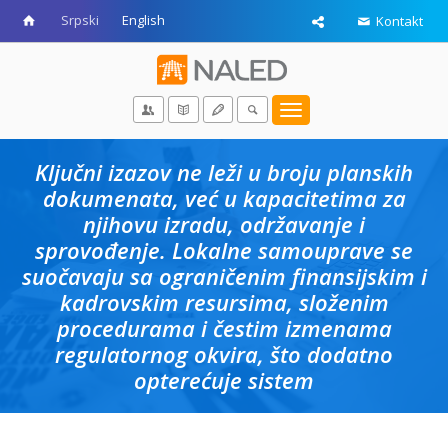
Srpski
English
Kontakt
Toggle
navigation
Ključni izazov ne leži u broju planskih
dokumenata, već u kapacitetima za
njihovu izradu, održavanje i
sprovođenje. Lokalne samouprave se
suočavaju sa ograničenim finansijskim i
kadrovskim resursima, složenim
procedurama i čestim izmenama
regulatornog okvira, što dodatno
opterećuje sistem