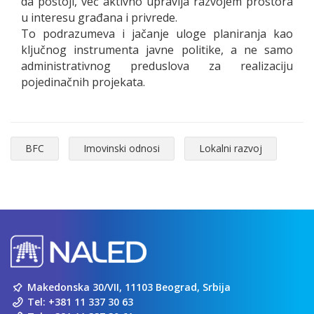
da postoji, već aktivno upravlja razvojem prostora
u interesu građana i privrede.
To podrazumeva i jačanje uloge planiranja kao
ključnog instrumenta javne politike, a ne samo
administrativnog preduslova za realizaciju
pojedinačnih projekata.
BFC
Imovinski odnosi
Lokalni razvoj
Makedonska 30/VII, 11103 Beograd, Srbija
Tel:
+381 11 337 30 63