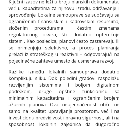
Ključni izazov ne leži u broju planskih dokumenata,
već u kapacitetima za njihovu izradu, održavanje i
sprovođenje. Lokalne samouprave se suočavaju sa
ograničenim finansijskim i kadrovskim resursima,
složenim procedurama i čestim izmenama
regulatornog okvira, što dodatno opterećuje
sistem . Kao posledica, planovi često zastarevaju ili
se primenjuju selektivno, a proces planiranja
prelazi iz strateškog u reaktivni – odgovarajući na
pojedinačne zahteve umesto da usmerava razvoj.
Razlike između lokalnih samouprava dodatno
komplikuju sliku. Dok pojedini gradovi raspolažu
razvijenijim sistemima i boljom digitalnom
podrškom, druge opštine funkcionišu sa
minimalnim kapacitetima i ograničenim brojem
ažurnih planova. Ova neujednačenost utiče ne
samo na kvalitet upravljanja prostorom, već i na
investicionu predvidivost i pravnu sigurnost, ali i na
sposobnost lokalnih zajednica da dugoročno