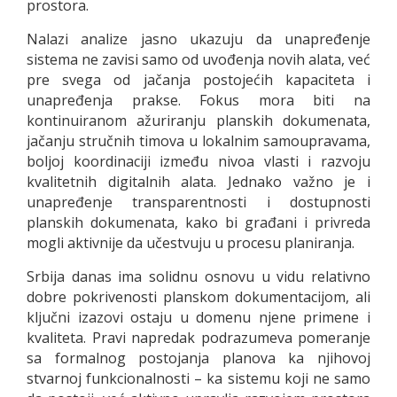
prostora.
Nalazi analize jasno ukazuju da unapređenje
sistema ne zavisi samo od uvođenja novih alata, već
pre svega od jačanja postojećih kapaciteta i
unapređenja prakse. Fokus mora biti na
kontinuiranom ažuriranju planskih dokumenata,
jačanju stručnih timova u lokalnim samoupravama,
boljoj koordinaciji između nivoa vlasti i razvoju
kvalitetnih digitalnih alata. Jednako važno je i
unapređenje transparentnosti i dostupnosti
planskih dokumenata, kako bi građani i privreda
mogli aktivnije da učestvuju u procesu planiranja.
Srbija danas ima solidnu osnovu u vidu relativno
dobre pokrivenosti planskom dokumentacijom, ali
ključni izazovi ostaju u domenu njene primene i
kvaliteta. Pravi napredak podrazumeva pomeranje
sa formalnog postojanja planova ka njihovoj
stvarnoj funkcionalnosti – ka sistemu koji ne samo