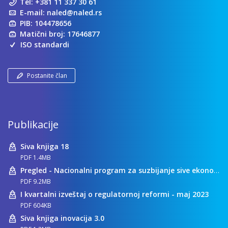
Tel:
+381 11 337 30 61
E-mail:
naled@naled.rs
PIB: 104478656
Matični broj: 17646877
ISO standardi
Postanite član
Publikacije
Siva knjiga 18
PDF 1.4MB
Pregled - Nacionalni program za suzbijanje sive ekonomije
PDF 9.2MB
I kvartalni izveštaj o regulatornoj reformi - maj 2023
PDF 604KB
Siva knjiga inovacija 3.0