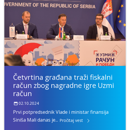
Četvrtina građana traži fiskalni
račun zbog nagradne igre Uzmi
račun
02.10.2024
Prvi potpredsednik Vlade i ministar finansija
Siniša Mali danas je...
Pročitaj vest