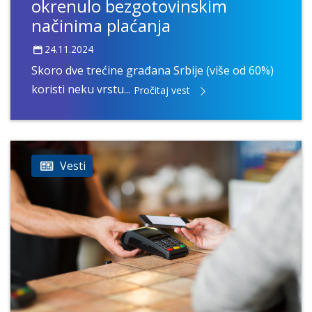
okrenulo bezgotovinskim
načinima plaćanja
24.11.2024
Skoro dve trećine građana Srbije (više od 60%)
koristi neku vrstu...
Pročitaj vest
Vesti