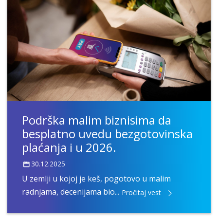
Podrška malim biznisima da
besplatno uvedu bezgotovinska
plaćanja i u 2026.
30.12.2025
U zemlji u kojoj je keš, pogotovo u malim
radnjama, decenijama bio...
Pročitaj vest