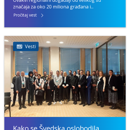
Ovakvi regionalni događaji od velikog su
značaja za oko 20 miliona građana i...
Pročitaj vest
Vesti
Kako se Švedska oslobodila