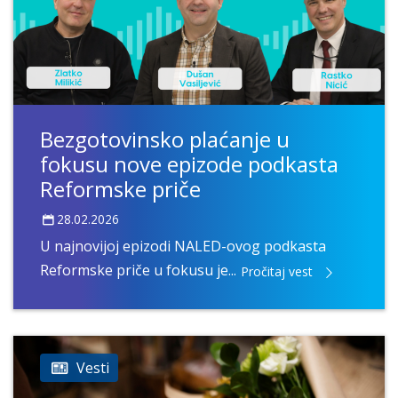
Bezgotovinsko plaćanje u
fokusu nove epizode podkasta
Reformske priče
28.02.2026
U najnovijoj epizodi NALED-ovog podkasta
Reformske priče u fokusu je...
Pročitaj vest
Vesti