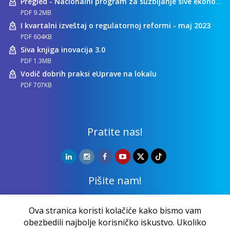
Pregled - Nacionalni program za suzbijanje sive ekonomije
PDF 9.2MB
I kvartalni izveštaj o regulatornoj reformi - maj 2023
PDF 604KB
Siva knjiga inovacija 3.0
PDF 1.3MB
Vodič dobrih praksi eUprave na lokalu
PDF 707KB
Pratite nas!
Pišite nam!
Kontakt
Ova stranica koristi kolačiće kako bismo vam
obezbedili najbolje korisničko iskustvo. Ukoliko