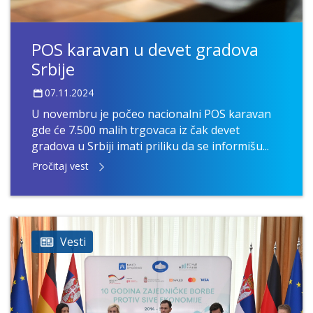
POS karavan u devet gradova
Srbije
07.11.2024
U novembru je počeo nacionalni POS karavan
gde će 7.500 malih trgovaca iz čak devet
gradova u Srbiji imati priliku da se informišu...
Pročitaj vest
Vesti