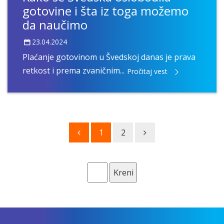
gotovine i šta iz toga možemo
da naučimo
23.04.2024
Plaćanje gotovinom u Švedskoj danas je prava
retkost i prema zvaničnim...
Pročitaj vest
1
2
Kreni