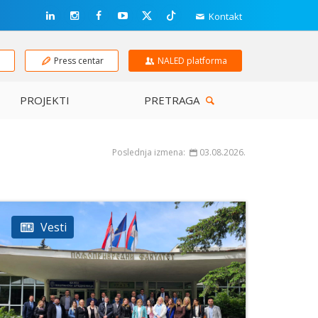
Kontakt
e
Press centar
NALED platforma
PROJEKTI
PRETRAGA
Poslednja izmena:
03.08.2026.
Vesti