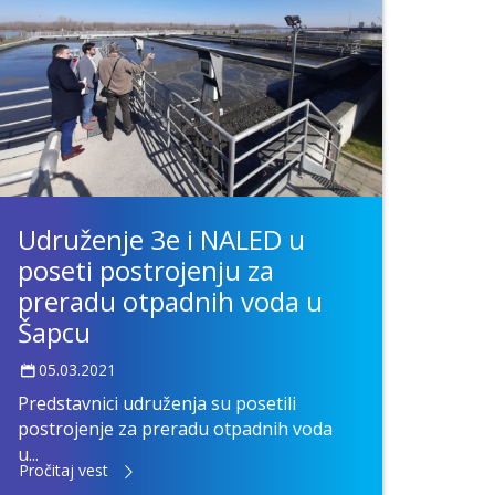
Udruženje 3e i NALED u
poseti postrojenju za
preradu otpadnih voda u
Šapcu
05.03.2021
Predstavnici udruženja su posetili
postrojenje za preradu otpadnih voda
u...
Pročitaj vest