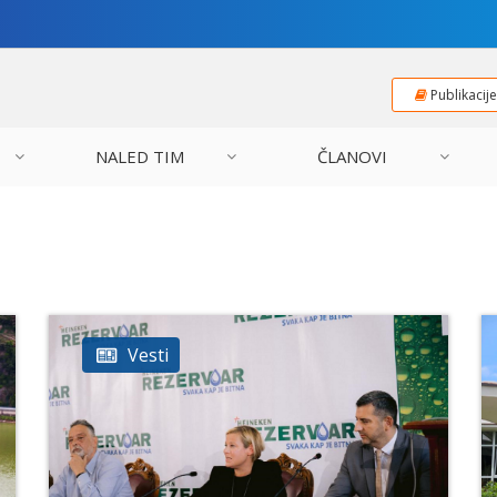
Publikacij
NALED TIM
ČLANOVI
Vesti