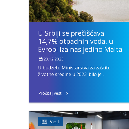
U Srbiji se prečišćava
14,7% otpadnih voda, u
Evropi iza nas jedino Malta
29.12.2023
U budžetu Ministarstva za zaštitu
životne sredine u 2023. bilo je...
Pročitaj vest
Vesti