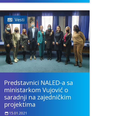
Vesti
Predstavnici NALED-a sa
ministarkom Vujović o
saradnji na zajedničkim
projektima
15.01.2021