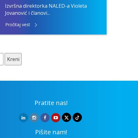
Izvršna direktorka NALED-a Violeta
Jovanović i članovi...
Pročitaj vest
Kreni
Pratite nas!
Pišite nam!