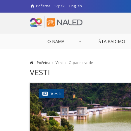
Početna
Srpski
English
O NAMA
ŠTA RADIMO
Početna
Vesti
Otpadne vode
VESTI
Vesti