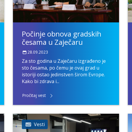
Počinje obnova gradskih
česama u Zaječaru
28.09.2023
Za sto godina u Zaječaru izgrađeno je
sto česama, po čemu je ovaj grad u
istoriji ostao jedinstven širom Evrope.
Kako bi zdrava i...
Pročitaj vest
Vesti