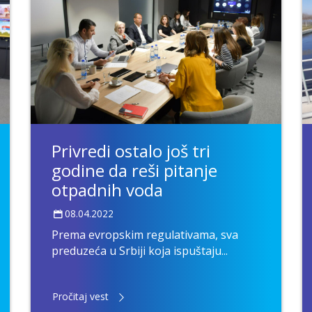
Privredi ostalo još tri
godine da reši pitanje
otpadnih voda
08.04.2022
Prema evropskim regulativama, sva
preduzeća u Srbiji koja ispuštaju...
Pročitaj vest