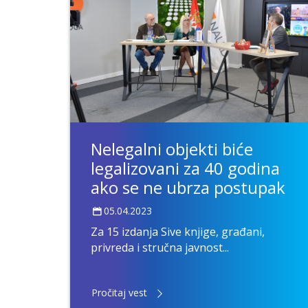
Nelegalni objekti biće
legalizovani za 40 godina
ako se ne ubrza postupak
05.04.2023
Za 15 izdanja Sive knjige, građani,
privreda i stručna javnost...
Pročitaj vest