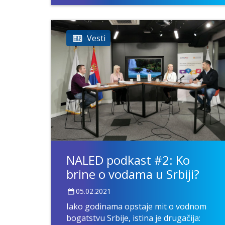
Vesti
NALED podkast #2: Ko
brine o vodama u Srbiji?
05.02.2021
Iako godinama opstaje mit o vodnom
bogatstvu Srbije, istina je drugačija: