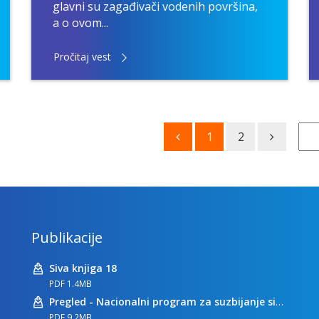
glavni su zagađivači vodenih površina,
a o ovom...
Pročitaj vest
1
2
Publikacije
Siva knjiga 18
PDF 1.4MB
Pregled - Nacionalni program za suzbijanje sive ekonomije
PDF 9.2MB