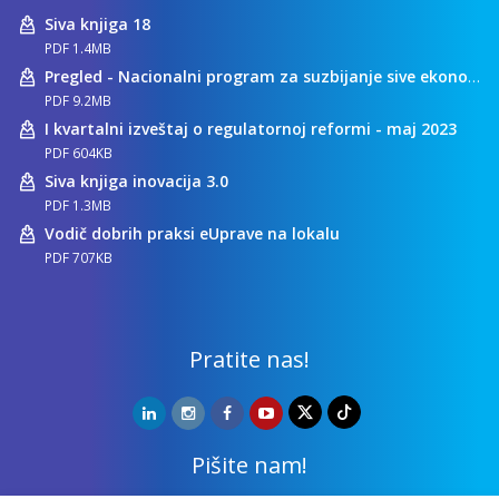
Siva knjiga 18
PDF 1.4MB
Pregled - Nacionalni program za suzbijanje sive ekonomije
PDF 9.2MB
I kvartalni izveštaj o regulatornoj reformi - maj 2023
PDF 604KB
Siva knjiga inovacija 3.0
PDF 1.3MB
Vodič dobrih praksi eUprave na lokalu
PDF 707KB
Pratite nas!
Pišite nam!