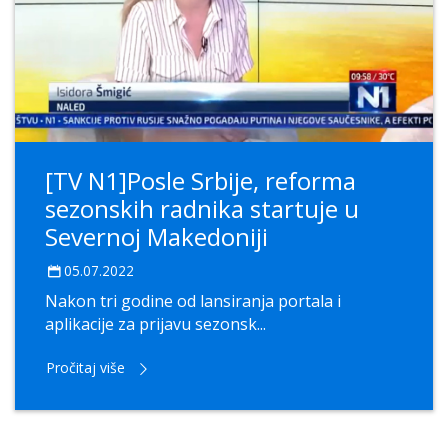
[TV N1]Posle Srbije, reforma
sezonskih radnika startuje u
Severnoj Makedoniji
05.07.2022
Nakon tri godine od lansiranja portala i
aplikacije za prijavu sezonsk...
Pročitaj više