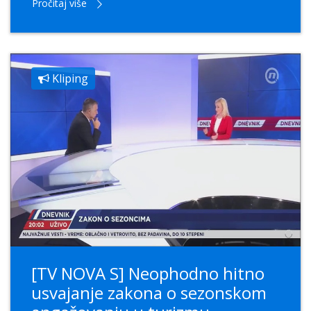
Pročitaj više
Kliping
[TV NOVA S] Neophodno hitno
usvajanje zakona o sezonskom