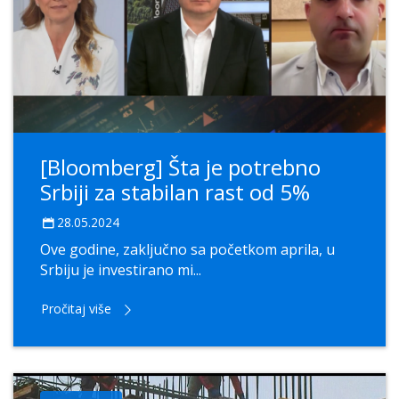
[Bloomberg] Šta je potrebno
Srbiji za stabilan rast od 5%
28.05.2024
Ove godine, zaključno sa početkom aprila, u
Srbiju je investirano mi...
Pročitaj više